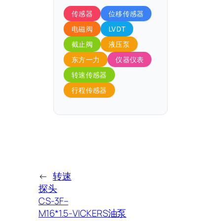
传感器
位移传感器
电磁阀
LVDT
截止阀
液压泵
东方一力
仪器仪表
转速传感器
行程传感器
←
转速
探头
CS-3F–
M16*1.5-
VICKERS油泵