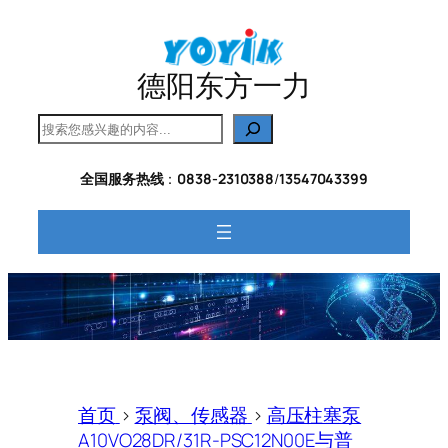
跳
至
内
德阳东方一力
容
搜
索
全国服务热线
：
0838-2310388
/
13547043399
首页
>
泵阀、传感器
>
高压柱塞泵
A10VO28DR/31R-PSC12N00E与普