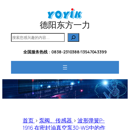
跳
至
内
德阳东方一力
容
搜
索
全国服务热线
：
0838-2310388
/
13547043399
首页
>
泵阀、传感器
>
波形弹簧P-
1916 在密封油真空泵30-WS中的作