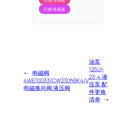
行程传感器
油泵
125LY-
←
电磁阀
23-4 液
4WE10D33/CW230N9K4/V
压泵 配
电磁换向阀 液压阀
件更换
清单
→