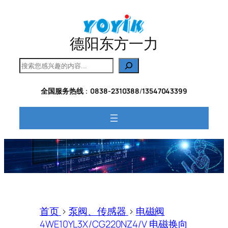
跳
至
内
德阳东方一力
容
搜
索
全国服务热线
：
0838-2310388
/
13547043399
首页
>
泵阀、传感器
>
电磁阀
4WE10YL3X/CG220NZ4/V 电磁换向