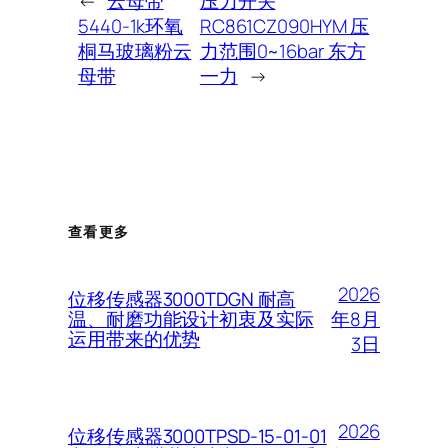
←
云母带
压力开关
5440-1k环氧
RC861CZ090HYM 压
桐马玻璃粉云
力范围0~16bar 东方
母带
一力
→
查看更多
2026
位移传感器3000TDGN 耐高
年8月
温、耐磨功能设计初衷及实际
运用带来的优势
3日
2026
位移传感器3000TPSD-15-01-01