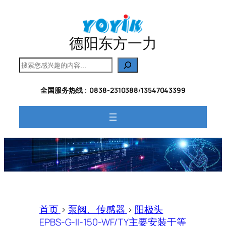
跳
至
内
德阳东方一力
容
搜
索
全国服务热线
：
0838-2310388
/
13547043399
首页
>
泵阀、传感器
>
阳极头
EPBS-G-II-150-WF/TY主要安装于等