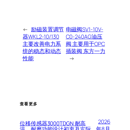
←
励磁装置调节
电磁阀SV1-10V-
器WKL2-10/130
C0-240AG油压
主要改善电力系
阀 主要用于OPC
统的稳态和动态
插装阀 东方一力
性能
→
查看更多
2026
位移传感器3000TDGN 耐高
年8月
温、耐磨功能设计初衷及实际