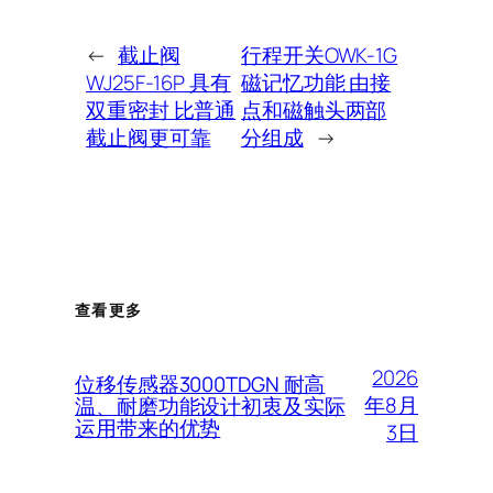
←
截止阀
行程开关OWK-1G
WJ25F-16P 具有
磁记忆功能 由接
双重密封 比普通
点和磁触头两部
截止阀更可靠
分组成
→
查看更多
2026
位移传感器3000TDGN 耐高
年8月
温、耐磨功能设计初衷及实际
运用带来的优势
3日