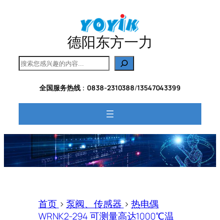
跳
至
内
德阳东方一力
容
搜
索
全国服务热线
：
0838-2310388
/
13547043399
首页
>
泵阀、传感器
>
热电偶
WRNK2-294 可测量高达1000℃温