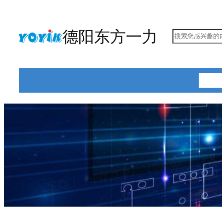
跳
至
德阳东方一力
搜
内
索
容
首页