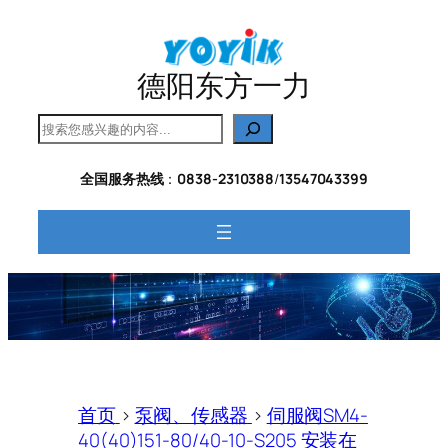
跳
至
内
德阳东方一力
容
搜
索
全国服务热线
：
0838-2310388
/
13547043399
首页
>
泵阀、传感器
>
伺服阀SM4-
40(40)151-80/40-10-S205 安装在