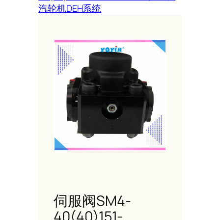
汽轮机DEH系统
伺服阀SM4-
40(40)151-