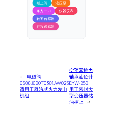
截止阀
液压泵
东方一力
仪器仪表
转速传感器
行程传感器
空预器推力
←
电磁阀
轴承油位计
0508.1020T0301.AW025
DYW-250
适用于凝汽式火力发电
用于密封大
机组
型变压器储
油柜上
→