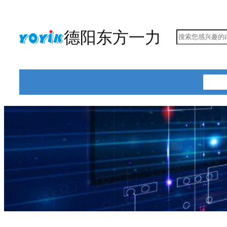
跳
至
德阳东方一力
搜
内
索
容
首页