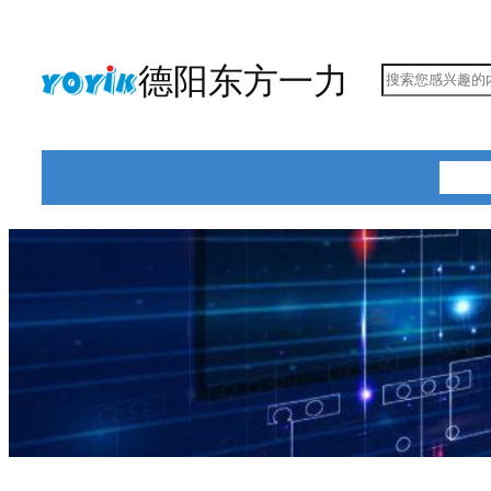
跳
至
德阳东方一力
搜
内
索
容
首页