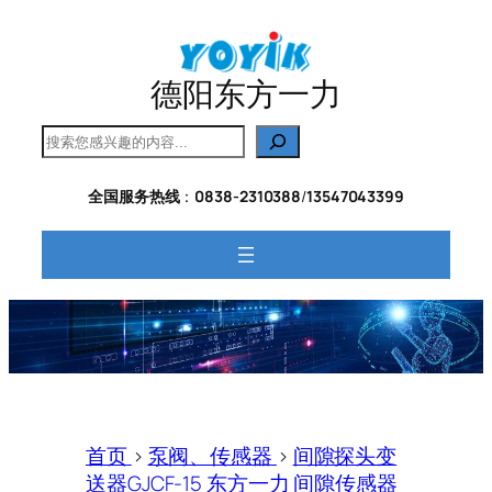
跳
至
内
德阳东方一力
容
搜
索
全国服务热线
：
0838-2310388
/
13547043399
首页
>
泵阀、传感器
>
间隙探头变
送器GJCF-15 东方一力 间隙传感器