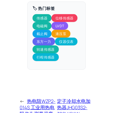
🏷️ 热门标签
传感器
位移传感器
电磁阀
LVDT
截止阀
液压泵
东方一力
仪器仪表
转速传感器
行程传感器
←
热电阻WZP2-
定子冷却水电加
014S 工业用热电
热器JHG03S2-