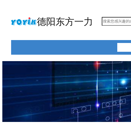
跳
至
德阳东方一力
搜
内
索
容
首页