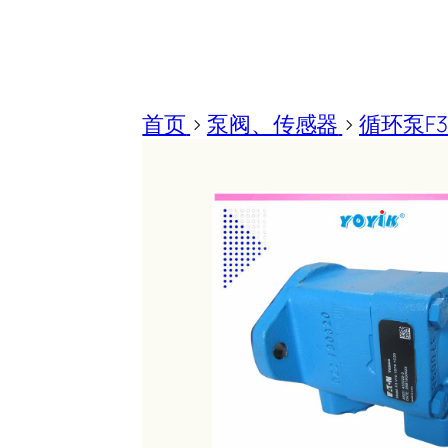
首页
>
泵阀、传感器
>
循环泵F3 V