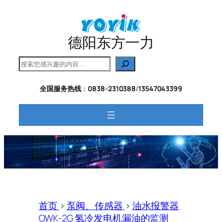
跳
至
内
德阳东方一力
容
搜
索
全国服务热线
：
0838-2310388
/
13547043399
首页
>
泵阀、传感器
>
油水报警器
OWK-2G 氢冷发电机漏油的监测