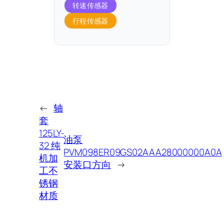
转速传感器
行程传感器
←
轴
套
125LY-
油泵
32 纯
PVM098ER09GS02AAA28000000A0A
机加
安装口方向
→
工不
锈钢
材质