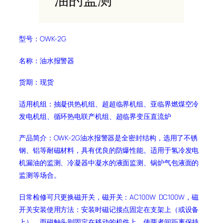
型号：OWK-2G
名称：油水报警器
货期：现货
适用机组：抽凝供热机组、超超临界机组、亚临界燃煤空冷
发电机组、循环热电联产机组、超临界变压直流炉
产品简介：OWK-2G油水报警器是全密封结构，选用了不锈
钢、铝等耐磁材料，具有优良的防爆性能。适用于氢冷发电
机漏油的监测、冷凝器中凝水的液面监测、锅炉气包液面的
监测等场合。
日常检修可只更换磁开关，磁开关：AC100W DC100W，磁
开关安装使用方法：安装时磁记接点固定在支架上（或设备
上），而磁触头则固定在移动的机件上，使两者间距离保持