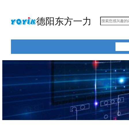
跳
至
德阳东方一力
搜
内
索
容
首页