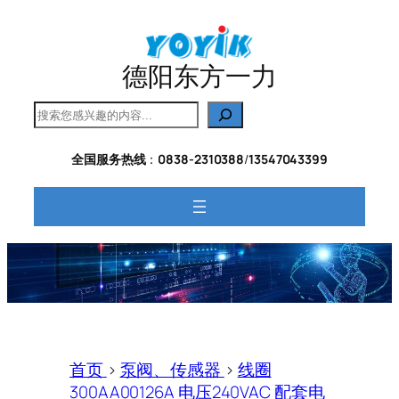
跳
至
内
德阳东方一力
容
搜
索
全国服务热线
：
0838-2310388
/
13547043399
首页
>
泵阀、传感器
>
线圈
300AA00126A 电压240VAC 配套电