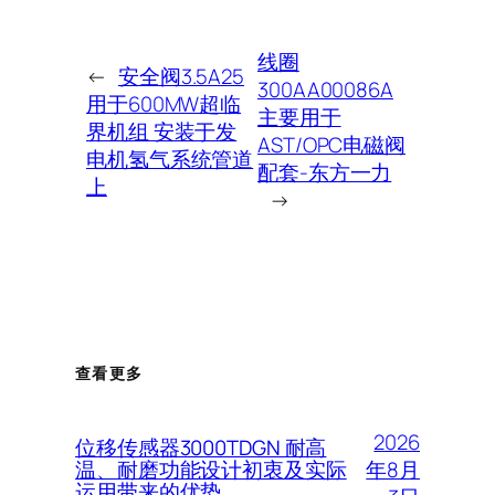
线圈
←
安全阀3.5A25
300AA00086A
用于600MW超临
主要用于
界机组 安装于发
AST/OPC电磁阀
电机氢气系统管道
配套-东方一力
上
→
查看更多
2026
位移传感器3000TDGN 耐高
年8月
温、耐磨功能设计初衷及实际
运用带来的优势