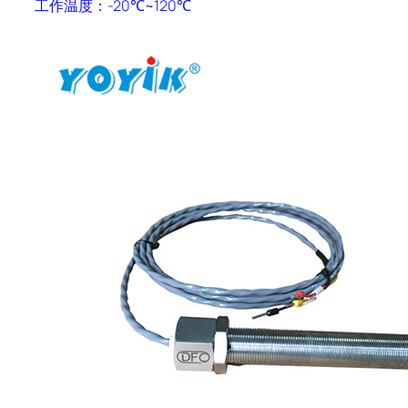
工作温度：
-20
℃
~120
℃