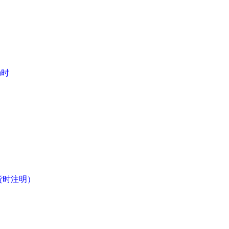
m
时
货时注明）