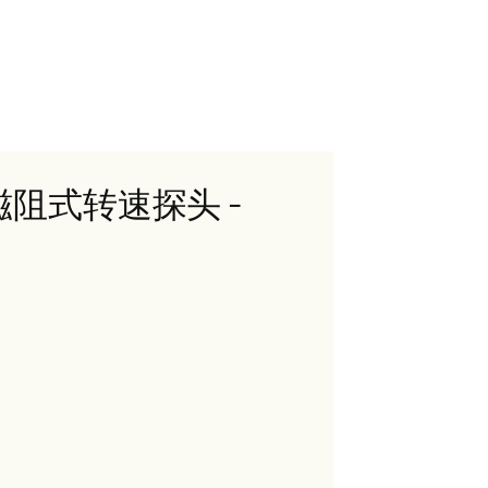
 磁阻式转速探头 -