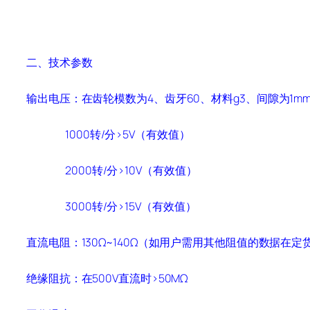
二、技术参数
输出电压：在齿轮模数为
4
、齿牙
60
、材料
g3
、间隙为
1m
1000
转
/
分
>5V
（有效值）
2000
转
/
分
>10V
（有效值）
3000
转
/
分
>15V
（有效值）
直流电阻：
130
Ω
~140
Ω（如用户需用其他阻值的数据在定
绝缘阻抗：在
500V
直流时
>50M
Ω