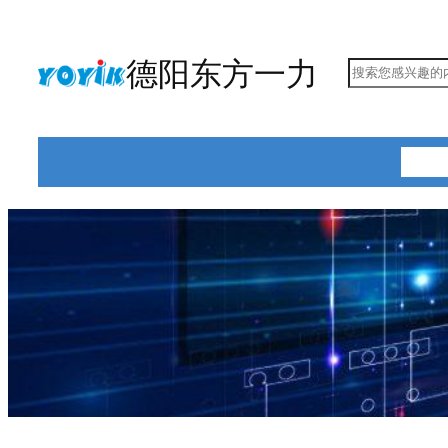
跳
至
德阳东方一力
搜
内
索
容
首页