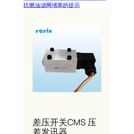
抗燃油滤网堵塞的提示
差压开关CMS 压
差发讯器