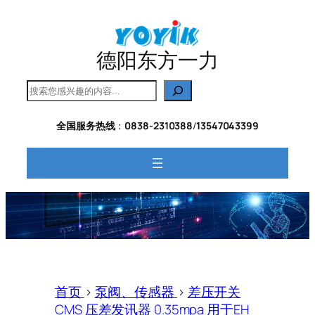
跳
至
内
德阳东方一力
容
搜
索
全国服务热线
：
0838-2310388
/
13547043399
首页
>
泵阀、传感器
>
差压开关
CMS 压差发讯器 0.35mpa 用于EH