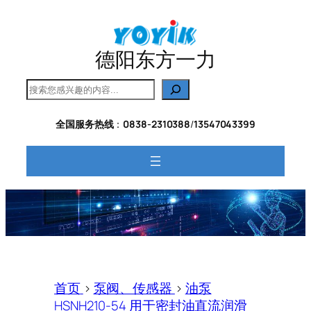
跳
至
内
德阳东方一力
容
搜
索
全国服务热线
：
0838-2310388
/
13547043399
首页
>
泵阀、传感器
>
油泵
HSNH210-54 用于密封油直流润滑