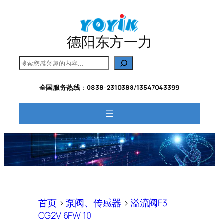
跳
至
内
德阳东方一力
容
搜
索
全国服务热线
：
0838-2310388
/
13547043399
首页
>
泵阀、传感器
>
溢流阀F3
CG2V 6FW 10