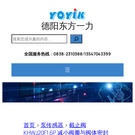
跳
至
内
德阳东方一力
容
搜
索
全国服务热线
：
0838-2310388
/
13547043399
首页
>
泵传感器
>
截止阀
KHWJ20F1.6P 减小阀瓣与阀体密封