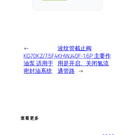
←
波纹管截止阀
KG70KZ/7.5F4
KHWJ40F-1.6P 主要作
油泵 适用于
用是开启、关闭氢流
密封油系统
通管路
→
查看更多