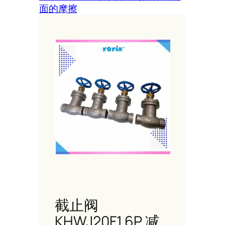
面的摩擦
截止阀
KHWJ20F1.6P 减