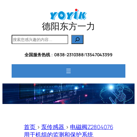
跳
至
内
德阳东方一力
容
搜
索
全国服务热线
：
0838-2310388
/
13547043399
首页
>
泵传感器
>
电磁阀Z2804076
用于机组的监测和保护系统