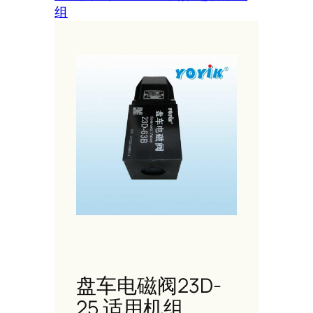
组
盘车电磁阀23D-
25 适用机组