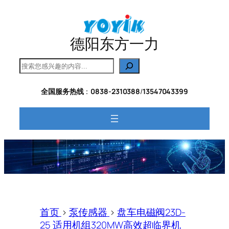
跳
至
内
德阳东方一力
容
搜
索
全国服务热线
：
0838-2310388
/
13547043399
首页
>
泵传感器
>
盘车电磁阀23D-
25 适用机组320MW高效超临界机