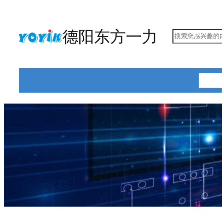
跳
至
德阳东方一力
搜
内
索
容
首页