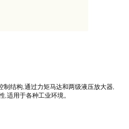
环控制结构,通过力矩马达和两级液压放大器,
性,适用于各种工业环境。