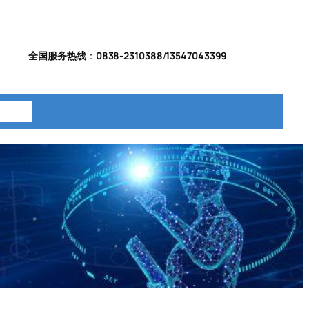
全国服务热线
：
0838-2310388
/
13547043399
系我们