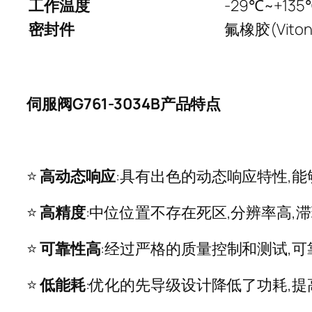
工作温度
-29℃~+135
密封件
氟橡胶(Viton
伺服阀G761-3034B产品特点
⭐
高动态响应
:具有出色的动态响应特性,
⭐
高精度
:中位位置不存在死区,分辨率高,
⭐
可靠性高
:经过严格的质量控制和测试,可
⭐
低能耗
:优化的先导级设计降低了功耗,