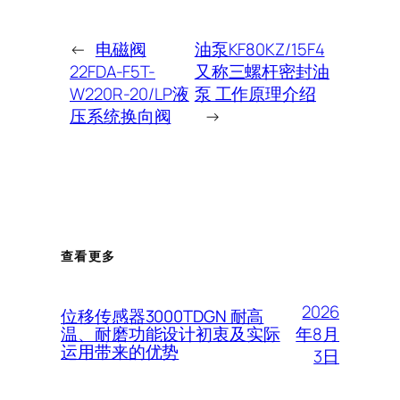
←
电磁阀
油泵KF80KZ/15F4
22FDA-F5T-
又称三螺杆密封油
W220R-20/LP液
泵 工作原理介绍
压系统换向阀
→
查看更多
2026
位移传感器3000TDGN 耐高
年8月
温、耐磨功能设计初衷及实际
运用带来的优势
3日