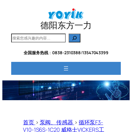
跳
至
内
德阳东方一力
容
搜
索
全国服务热线
：
0838-2310388
/
13547043399
首页
>
泵阀、传感器
>
循环泵F3-
V10-1S6S-1C20 威格士VICKERS工