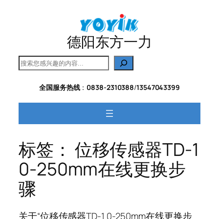
跳
至
内
德阳东方一力
容
搜
索
全国服务热线
：
0838-2310388
/
13547043399
标签：
位移传感器TD-1
0-250mm在线更换步
骤
关于“位移传感器TD-1 0-250mm在线更换步