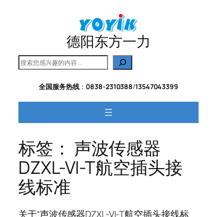
跳
至
内
德阳东方一力
容
搜
索
全国服务热线
：
0838-2310388
/
13547043399
标签：
声波传感器
DZXL-VI-T航空插头接
线标准
关于“声波传感器DZXL-VI-T航空插头接线标