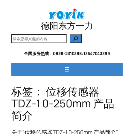
跳
至
内
德阳东方一力
容
搜
索
全国服务热线
：
0838-2310388
/
13547043399
标签：
位移传感器
TDZ-1 0-250mm 产品
简介
关于“位移传感器TDZ-1 0-250mm 产品简介”