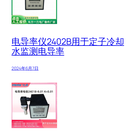
电导率仪2402B用于定子冷却
水监测电导率
2024年6月7日