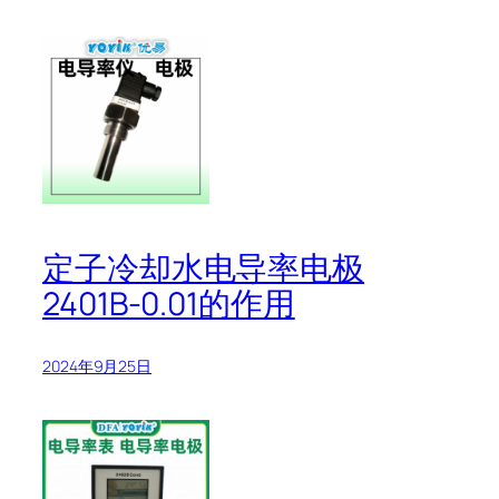
定子冷却水电导率电极
2401B-0.01的作用
2024年9月25日