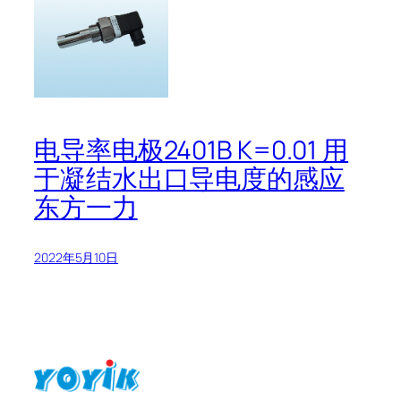
电导率电极2401B K=0.01 用
于凝结水出口导电度的感应
东方一力
2022年5月10日