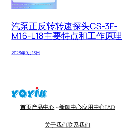
汽泵正反转转速探头CS-3F-
M16-L18主要特点和工作原理
2023年9月13日
首页
产品中心
新闻中心
应用中心
FAQ
关于我们
联系我们