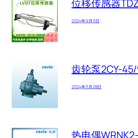
位移传感器TDZ
2024年9月3日
齿轮泵2CY-4
2024年3月28日
热电偶WRNK2