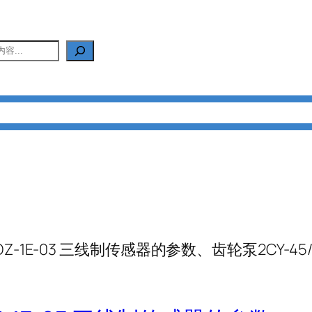
产品中心
新闻中心
应用中心
FAQ
关于我们
联
-1E-03 三线制传感器的参数、齿轮泵2CY-4