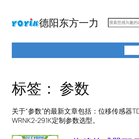
跳
至
德阳东方一力
搜
内
索
容
首页
标签：
参数
关于“参数”的最新文章包括：位移传感器TDZ
WRNK2-291K定制参数选型。