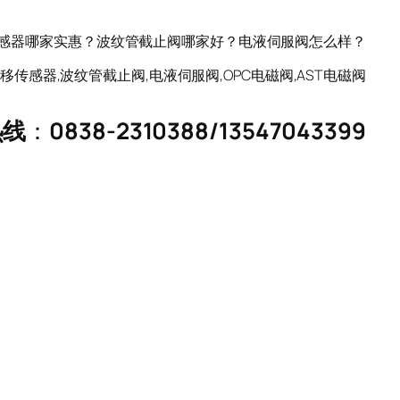
移传感器哪家实惠？波纹管截止阀哪家好？电液伺服阀怎么样？
移传感器,波纹管截止阀,电液伺服阀,OPC电磁阀,AST电磁阀
热线
：
0838-2310388
/
13547043399