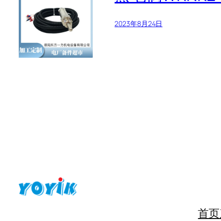
2023年8月24日
首页