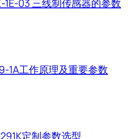
-1E-03 三线制传感器的参数
5/9-1A工作原理及重要参数
-291K定制参数选型