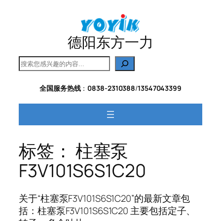
跳
至
内
德阳东方一力
容
搜
索
全国服务热线
：
0838-2310388
/
13547043399
标签：
柱塞泵
F3V101S6S1C20
关于“柱塞泵F3V101S6S1C20”的最新文章包
括：柱塞泵F3V101S6S1C20 主要包括定子、