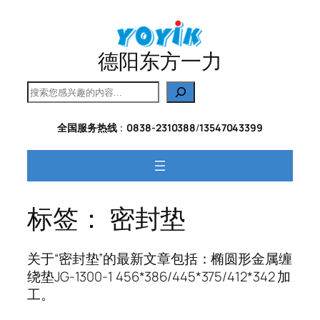
跳
至
内
德阳东方一力
容
搜
索
全国服务热线
：
0838-2310388
/
13547043399
标签：
密封垫
关于“密封垫”的最新文章包括：椭圆形金属缠
绕垫JG-1300-1 456*386/445*375/412*342 加
工。