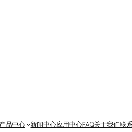
产品中心
新闻中心
应用中心
FAQ
关于我们
联