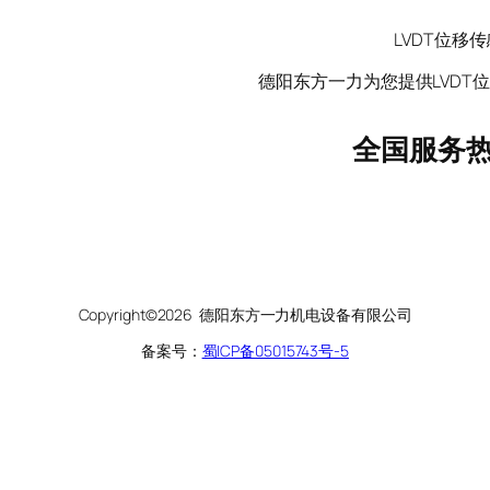
LVDT位
德阳东方一力为您提供LVDT位
全国服务
Copyright©2026 德阳东方一力机电设备有限公司
备案号：
蜀ICP备05015743号-5