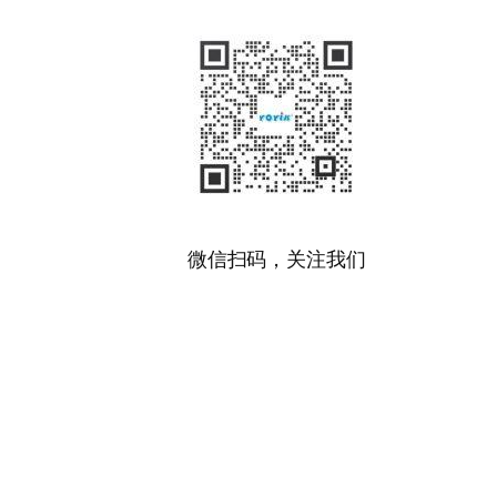
微信扫码，关注我们