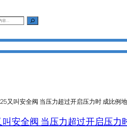
产品中心
新闻中心
应用中心
FAQ
关于我们
联
.7A25又叫安全阀 当压力超过开启压力时 成比例
25又叫安全阀 当压力超过开启压力