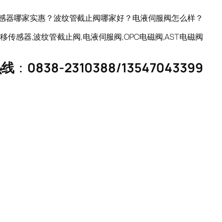
移传感器哪家实惠？波纹管截止阀哪家好？电液伺服阀怎么样？
移传感器,波纹管截止阀,电液伺服阀,OPC电磁阀,AST电磁阀
热线
：
0838-2310388
/
13547043399