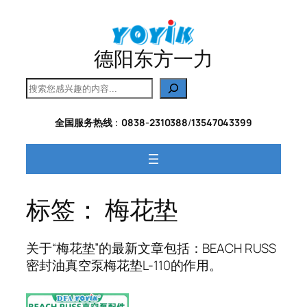
跳
至
内
德阳东方一力
容
搜
索
全国服务热线
：
0838-2310388
/
13547043399
标签：
梅花垫
关于“梅花垫”的最新文章包括：BEACH RUSS
密封油真空泵梅花垫L-110的作用。