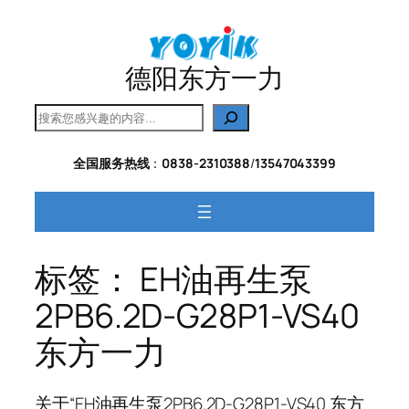
跳
至
内
德阳东方一力
容
搜
索
全国服务热线
：
0838-2310388
/
13547043399
标签：
EH油再生泵
2PB6.2D-G28P1-VS40
东方一力
关于“EH油再生泵2PB6.2D-G28P1-VS40 东方