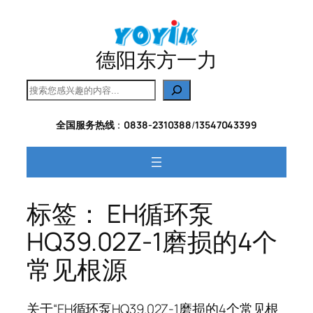
跳
至
内
德阳东方一力
容
搜
索
全国服务热线
：
0838-2310388
/
13547043399
标签：
EH循环泵
HQ39.02Z-1磨损的4个
常见根源
关于“EH循环泵HQ39.02Z-1磨损的4个常见根