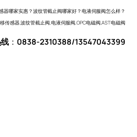
移传感器哪家实惠？波纹管截止阀哪家好？电液伺服阀怎么样？
移传感器,波纹管截止阀,电液伺服阀,OPC电磁阀,AST电磁阀
热线
：
0838-2310388
/
13547043399