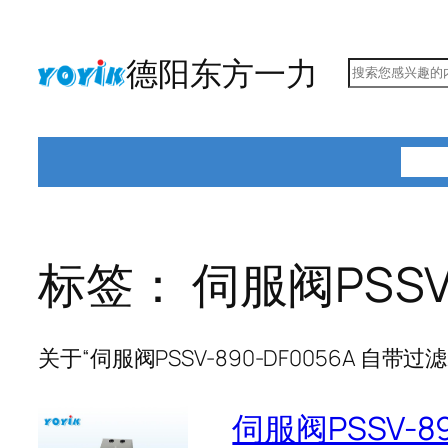
跳
至
德阳东方一力
搜
内
索
容
首页
标签：
伺服阀PSSV
关于“伺服阀PSSV-890-DF0056A 自带
伺服阀PSSV-8