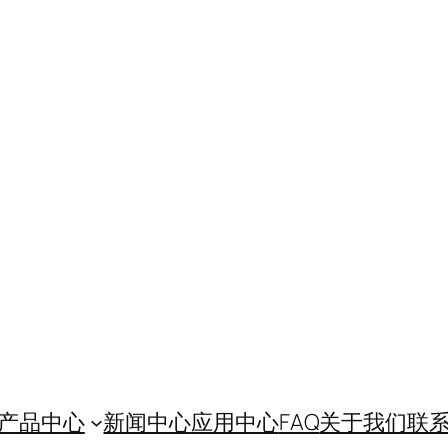
产品中心
新闻中心
应用中心
FAQ
关于我们
联