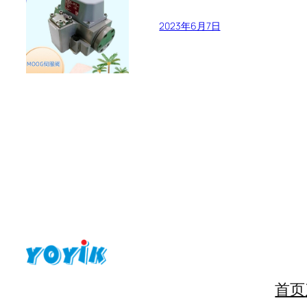
2023年6月7日
首页