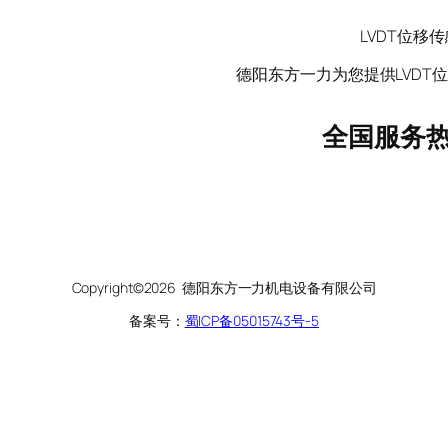
LVDT位
德阳东方一力为您提供LVDT位
全国服务
Copyright©2026 德阳东方一力机电设备有限公司
备案号：
蜀ICP备05015743号-5