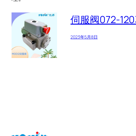
伺服阀072-1
2023年5月8日