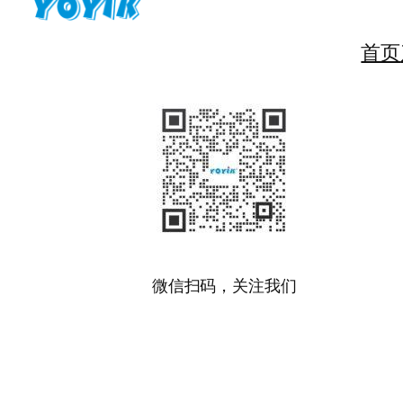
首页
微信扫码，关注我们