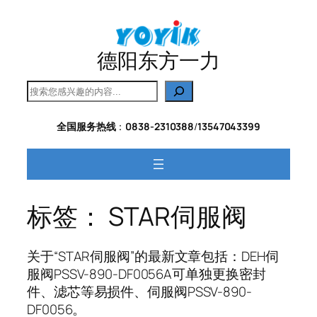
跳
至
内
德阳东方一力
容
搜
索
全国服务热线
：
0838-2310388
/
13547043399
标签：
STAR伺服阀
关于“STAR伺服阀”的最新文章包括：DEH伺
服阀PSSV-890-DF0056A可单独更换密封
件、滤芯等易损件、伺服阀PSSV-890-
DF0056。