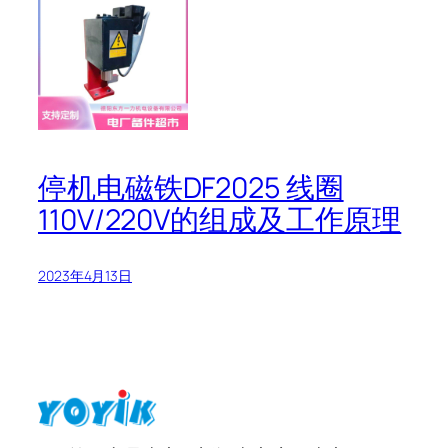
停机电磁铁DF2025 线圈
110V/220V的组成及工作原理
2023年4月13日