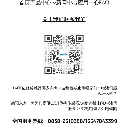
首页
产品中心
新闻中心
应用中心
FAQ
关于我们
联系我们
LVDT位移传感器哪家实惠？波纹管截止阀哪家好？电液伺服
阀怎么样？
德阳东方一力为您提供LVDT位移传感器,波纹管截止阀,电液伺
服阀,OPC电磁阀,AST电磁阀
全国服务热线
：
0838-2310388
/
13547043399