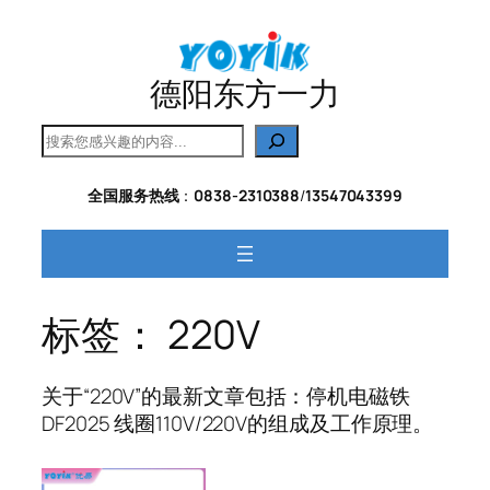
跳
至
内
德阳东方一力
容
搜
索
全国服务热线
：
0838-2310388
/
13547043399
标签：
220V
关于“220V”的最新文章包括：停机电磁铁
DF2025 线圈110V/220V的组成及工作原理。