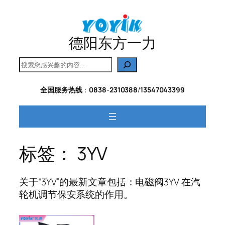
跳
至
内
德阳东方一力
容
搜
索
全国服务热线
：
0838-2310388
/
13547043399
标签：
3YV
关于“3YV”的最新文章包括：电磁阀3YV 在汽
轮机调节保安系统的作用。