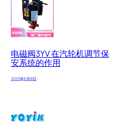
电磁阀3YV 在汽轮机调节保
安系统的作用
2023年6月8日