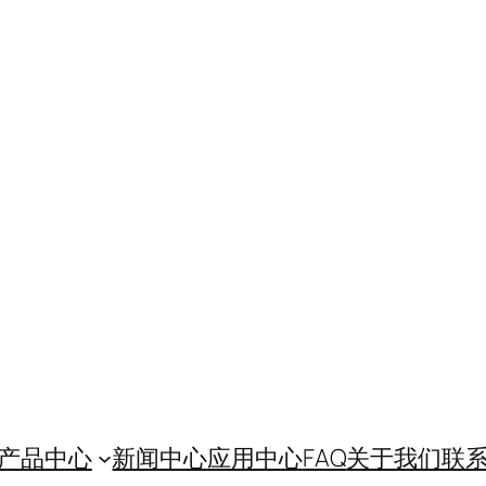
产品中心
新闻中心
应用中心
FAQ
关于我们
联