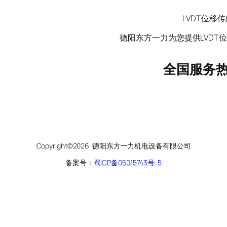
LVDT位
德阳东方一力为您提供LVDT位
全国服务
Copyright©2026 德阳东方一力机电设备有限公司
备案号：
蜀ICP备05015743号-5