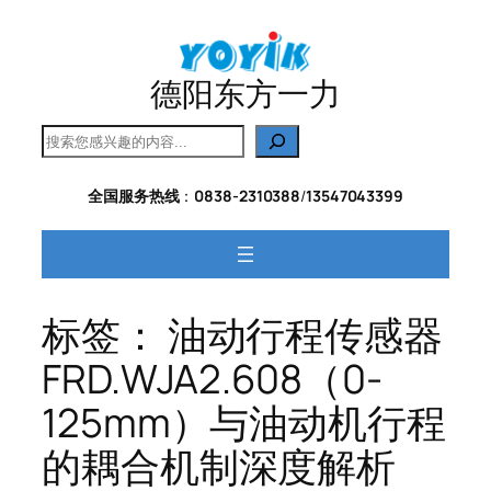
跳
至
内
德阳东方一力
容
搜
索
全国服务热线
：
0838-2310388
/
13547043399
标签：
油动行程传感器
FRD.WJA2.608（0-
125mm）与油动机行程
的耦合机制深度解析