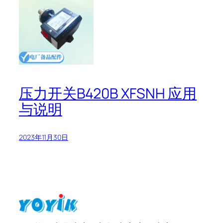
压力开关B420B XFSNH 应用
与说明
2023年11月30日